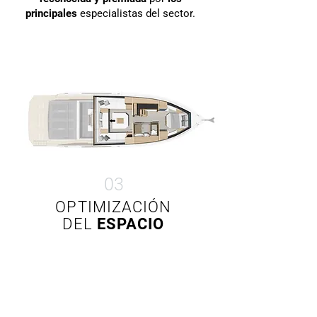
principales
especialistas del sector.
03
OPTIMIZACIÓN
DEL
ESPACIO
Nuestros diseños priorizan la
funcionalidad, el espacio y la
practicidad.
Un concepto que encaja a la
perfección con el estilo de vida actual.