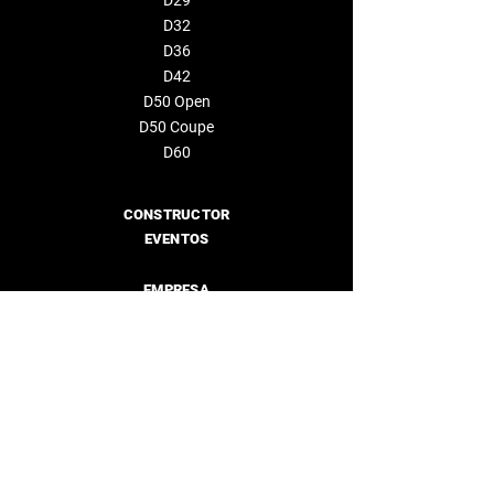
D29
D32
D36
D42
D50 Open
D50 Coupe
D60
CONSTRUCTOR
EVENTOS
EMPRESA
Sobre nosotros
Distribuidores
CONTÁCTENOS
info@deantonioyachts.com
+34 93 467 60 36