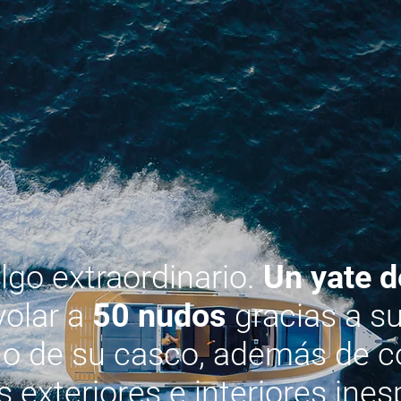
lgo extraordinario.
Un yate d
olar a
50 nudos
gracias a s
eño de su casco, además de c
 exteriores e interiores ine