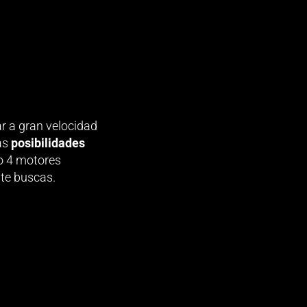
r a gran velocidad
as
posibilidades
 o 4 motores
nte buscas.