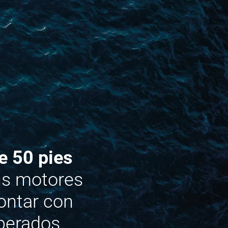
e 50 pies
us motores
ontar con
sperados.