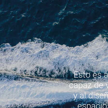
Esto es a
capaz de v
y al dis
espacios