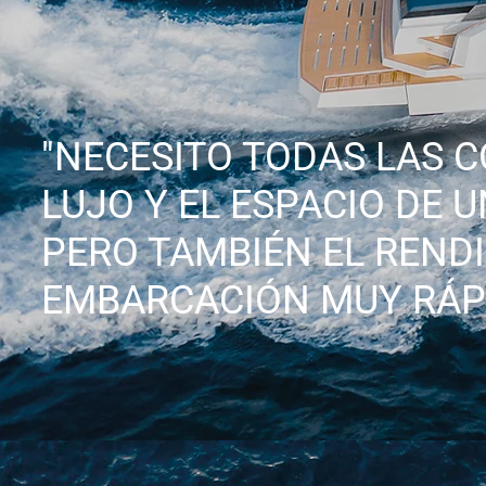
"NECESITO TODAS LAS 
LUJO Y EL ESPACIO DE 
PERO TAMBIÉN EL REND
EMBARCACIÓN MUY RÁPI