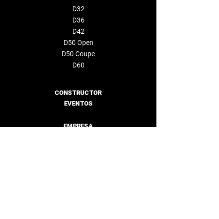
D32
D36
D42
D50 Open
D50 Coupe
D60
CONSTRUCTOR
EVENTOS
EMPRESA
Sobre nosotros
Distribuidores
CONTÁCTENOS
info@deantonioyachts.com
+34 93 467 60 36