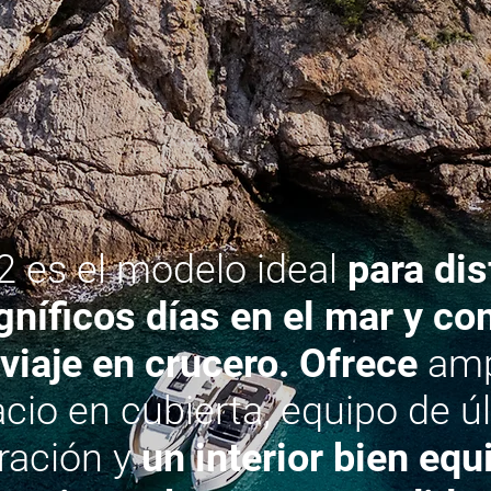
2 es el modelo ideal
para dis
níficos días en el mar y c
viaje en crucero. Ofrece
amp
cio en cubierta, equipo de ú
ración y
un interior bien eq