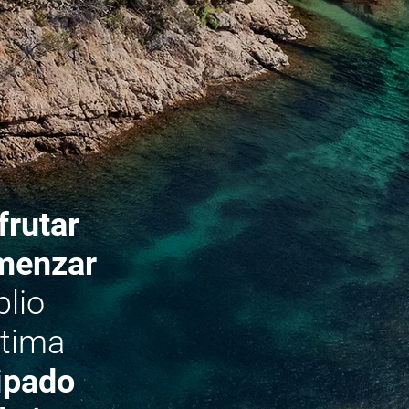
frutar
omenzar
lio
ltima
uipado