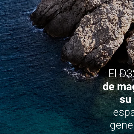
El D3
de mag
su 
espa
gene