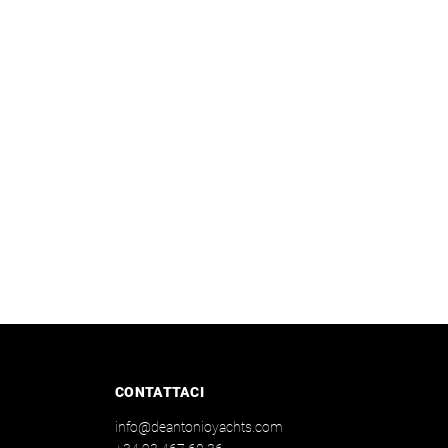
CONTATTACI
info@deantonioyachts.com