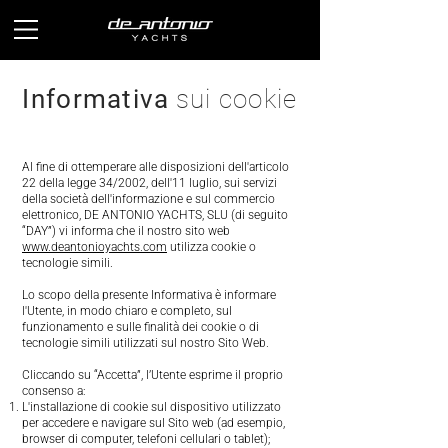
Informativa
sui cookie
Al fine di ottemperare alle disposizioni dell'articolo
22 della legge 34/2002, dell'11 luglio, sui servizi
della società dell'informazione e sul commercio
elettronico, DE ANTONIO YACHTS, SLU (di seguito
“DAY”) vi informa che il nostro sito web
www.deantonioyachts.com
utilizza cookie o
tecnologie simili.
Lo scopo della presente Informativa è informare
l'Utente, in modo chiaro e completo, sul
funzionamento e sulle finalità dei cookie o di
tecnologie simili utilizzati sul nostro Sito Web.
Cliccando su “Accetta”, l’Utente esprime il proprio
consenso a:
L'installazione di cookie sul dispositivo utilizzato
per accedere e navigare sul Sito web (ad esempio,
browser di computer, telefoni cellulari o tablet);