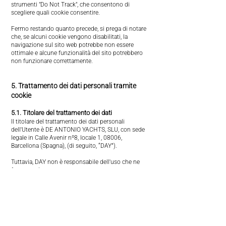
strumenti "Do Not Track", che consentono di
scegliere quali cookie consentire.
Fermo restando quanto precede, si prega di notare
che, se alcuni cookie vengono disabilitati, la
navigazione sul sito web potrebbe non essere
ottimale e alcune funzionalità del sito potrebbero
non funzionare correttamente.
5. Trattamento dei dati personali tramite
cookie
5.1. Titolare del trattamento dei dati
Il titolare del trattamento dei dati personali
dell'Utente è DE ANTONIO YACHTS, SLU, con sede
legale in Calle Avenir nº8, locale 1, 08006,
Barcellona (Spagna), (di seguito, “DAY”).
Tuttavia, DAY non è responsabile dell'uso che ne
fanno terzi.
5.2. Trasferimenti internazionali
Il trattamento dei dati viene generalmente effettuato
da fornitori di servizi situati all'interno dello Spazio
economico europeo o in paesi che sono stati