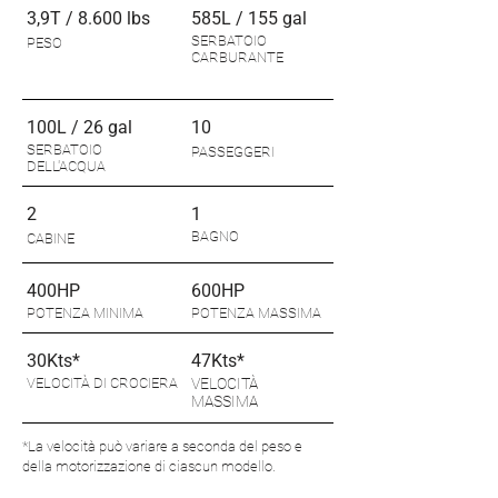
3,9T / 8.600 lbs
585L / 155 gal
SERBATOIO
PESO
CARBURANTE
100L / 26 gal
10
SERBATOIO
PASSEGGERI
DELL'ACQUA
2
1
BAGNO
CABINE
400HP
600HP
POTENZA MINIMA
POTENZA MASSIMA
30Kts*
47Kts*
VELOCITÀ DI CROCIERA
VELOCITÀ
MASSIMA
*La velocità può variare a seconda del peso e
della motorizzazione di ciascun modello.