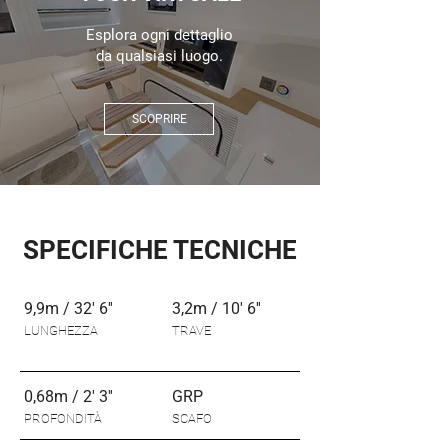
Esplora ogni dettaglio
da qualsiasi luogo.
SCOPRIRE
SPECIFICHE TECNICHE
9,9m / 32' 6''
3,2m / 10' 6''
LUNGHEZZA
TRAVE
0,68m / 2' 3''
GRP
PROFONDITÀ
SCAFO