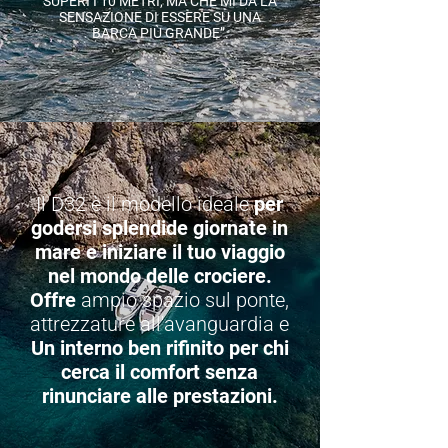
SUPERI I 10 METRI, MA CHE MI DÀ LA
SENSAZIONE DI ESSERE SU UNA
BARCA PIÙ GRANDE”.
Il D32 è il modello ideale
per
godersi splendide giornate in
mare e iniziare il tuo viaggio
nel mondo delle crociere.
Offre
ampio spazio sul ponte,
attrezzature all'avanguardia e
Un interno ben rifinito per chi
cerca il comfort senza
rinunciare alle prestazioni.