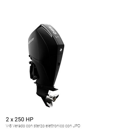
2 x 250 HP
V-8 Verado con sterzo elettronico con JPO