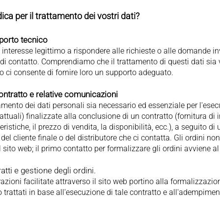
ica per il trattamento dei vostri dati?
pporto tecnico
interesse legittimo a rispondere alle richieste o alle domande inv
li di contatto. Comprendiamo che il trattamento di questi dati si
nto ci consente di fornire loro un supporto adeguato.
contratto e relative comunicazioni
amento dei dati personali sia necessario ed essenziale per l'esec
attuali) finalizzate alla conclusione di un contratto (fornitura di
ristiche, il prezzo di vendita, la disponibilità, ecc.), a seguito di 
del cliente finale o del distributore che ci contatta. Gli ordini no
 sito web; il primo contatto per formalizzare gli ordini avviene al d
tti e gestione degli ordini.
razioni facilitate attraverso il sito web portino alla formalizzazi
o trattati in base all'esecuzione di tale contratto e all'adempimen