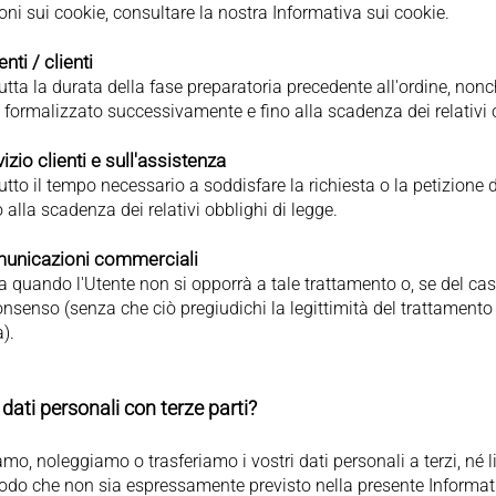
ioni sui cookie, consultare la nostra Informativa sui cookie.
enti / clienti
tutta la durata della fase preparatoria precedente all'ordine, non
 formalizzato successivamente e fino alla scadenza dei relativi o
izio clienti e sull'assistenza
utto il tempo necessario a soddisfare la richiesta o la petizione d
alla scadenza dei relativi obblighi di legge.
comunicazioni commerciali
 a quando l'Utente non si opporrà a tale trattamento o, se del ca
onsenso (senza che ciò pregiudichi la legittimità del trattamento 
).
dati personali con terze parti?
o, noleggiamo o trasferiamo i vostri dati personali a terzi, né 
modo che non sia espressamente previsto nella presente Informati