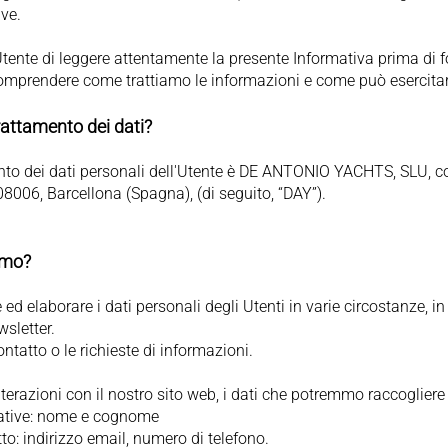
ive.
nte di leggere attentamente la presente Informativa prima di fo
comprendere come trattiamo le informazioni e come può esercitare i
 trattamento dei dati?
mento dei dati personali dell'Utente è DE ANTONIO YACHTS, SLU, c
, 08006, Barcellona (Spagna), (di seguito, “DAY”).
amo?
d elaborare i dati personali degli Utenti in varie circostanze, i
wsletter.
ntatto o le richieste di informazioni.
terazioni con il nostro sito web, i dati che potremmo raccogliere
cative: nome e cognome
to: indirizzo email, numero di telefono.