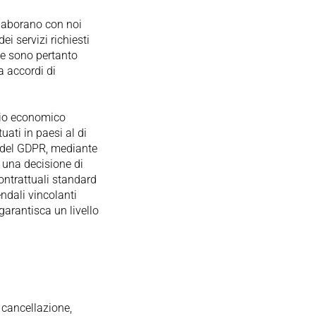
ollaborano con noi
ei servizi richiesti
i e sono pertanto
a accordi di
azio economico
uati in paesi al di
46 del GDPR, mediante
o una decisione di
ontrattuali standard
ndali vincolanti
arantisca un livello
, cancellazione,