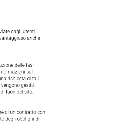
iate dagli utenti
a vantaggioso anche
uzione delle fasi
 informazioni sul
una richiesta di tali
n vengono gestiti
i fuori del sito.
one di un contratto con
to degli obblighi di