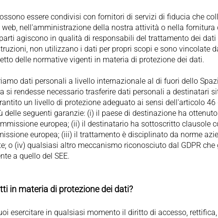
possono essere condivisi con fornitori di servizi di fiducia che c
 web, nell'amministrazione della nostra attività o nella fornitura d
e parti agiscono in qualità di responsabili del trattamento dei dat
struzioni, non utilizzano i dati per propri scopi e sono vincolate d
petto delle normative vigenti in materia di protezione dei dati.
iamo dati personali a livello internazionale al di fuori dello Sp
 si rendesse necessario trasferire dati personali a destinatari sit
arantito un livello di protezione adeguato ai sensi dell'articolo 
ù delle seguenti garanzie: (i) il paese di destinazione ha ottenut
missione europea; (ii) il destinatario ha sottoscritto clausole c
ssione europea; (iii) il trattamento è disciplinato da norme azie
; o (iv) qualsiasi altro meccanismo riconosciuto dal GDPR che g
nte a quello del SEE.
itti in materia di protezione dei dati?
uoi esercitare in qualsiasi momento il diritto di accesso, rettifica