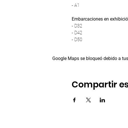
- A1
Embarcaciones en exhibici
- D32
- D42
- D50
Google Maps se bloqueó debido a tus 
Compartir es