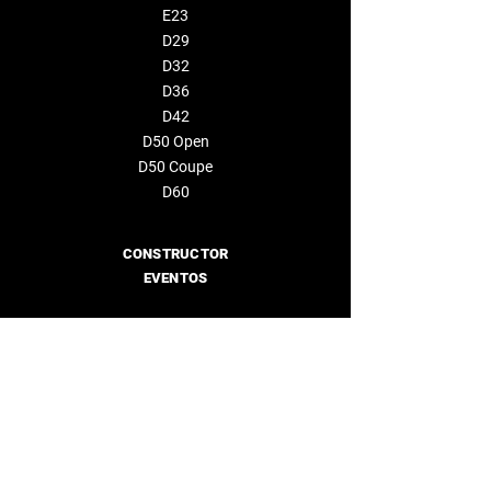
E23
D29
D32
D36
D42
D50 Open
D50 Coupe
D60
CONSTRUCTOR
EVENTOS
EMPRESA
Sobre nosotros
Distribuidores
CONTÁCTENOS
info@deantonioyachts.com