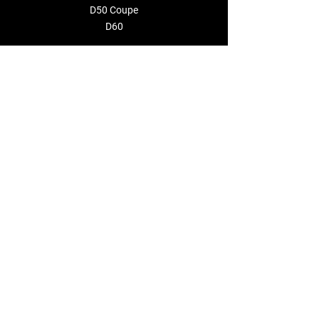
D50 Coupe
D60
CONSTRUCTOR
EVENTOS
EMPRESA
Sobre nosotros
Distribuidores
CONTÁCTENOS
info@deantonioyachts.com
+34 93 467 60 36
FORMULARIO DE CONTACTO