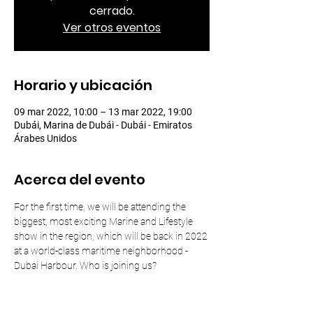
cerrado.
Ver otros eventos
Horario y ubicación
09 mar 2022, 10:00 – 13 mar 2022, 19:00
Dubái, Marina de Dubái - Dubái - Emiratos
Árabes Unidos
Acerca del evento
For the first time, we will be attending the 
biggest, most exciting Marine and Lifestyle 
show in the region, which will be back in 2022 
at a world-class maritime neighborhood - 
Dubai Harbour. Who is joining us?