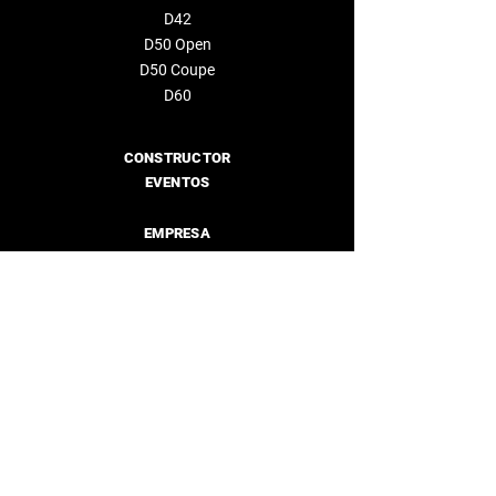
D42
D50 Open
D50 Coupe
D60
CONSTRUCTOR
EVENTOS
EMPRESA
Sobre nosotros
Distribuidores
CONTÁCTENOS
info@deantonioyachts.com
+34 93 467 60 36
FORMULARIO DE CONTACTO