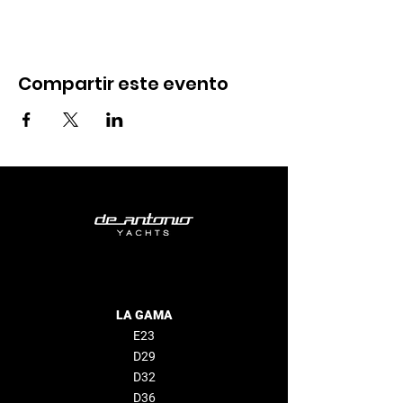
Compartir este evento
LA GAMA
E23
D29
D32
D36