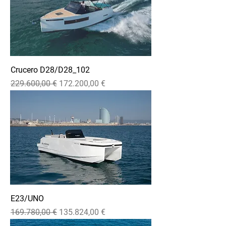
Crucero D28/D28_102
Precio
Precio de oferta
229.600,00 €
172.200,00 €
E23/UNO
Precio
Precio de oferta
169.780,00 €
135.824,00 €