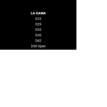
LA GAMA
E23
D29
D32
D36
D42
D50 Open
D50 Coupe
D60
CONSTRUCTOR
EVENTOS
EMPRESA
Sobre nosotros
Distribuidores