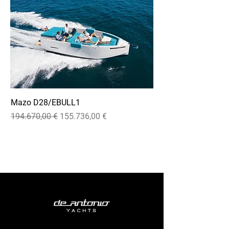
Mazo D28/EBULL1
Precio
Precio de oferta
194.670,00 €
155.736,00 €