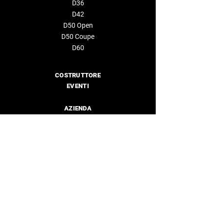
D36
D42
D50 Open
D50 Coupe
D60
COSTRUTTORE
EVENTI
AZIENDA
Chi siamo
Rivenditori
CONTATTACI
info@deantonioyachts.com
+34 93 467 60 36
MODULO DI CONTATTO