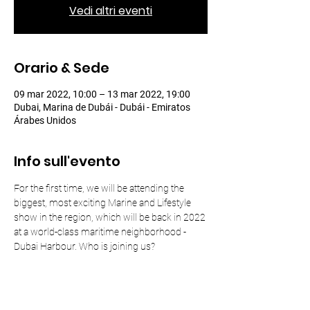
Vedi altri eventi
Orario & Sede
09 mar 2022, 10:00 – 13 mar 2022, 19:00
Dubai, Marina de Dubái - Dubái - Emiratos
Árabes Unidos
Info sull'evento
For the first time, we will be attending the 
biggest, most exciting Marine and Lifestyle 
show in the region, which will be back in 2022 
at a world-class maritime neighborhood - 
Dubai Harbour. Who is joining us?