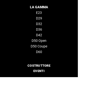
LA GAMMA
E23
D29
D32
D36
D42
D50 Open
D50 Coupe
D60
COSTRUTTORE
EVENTI
AZIENDA
Chi siamo
Rivenditori
CONTATTACI