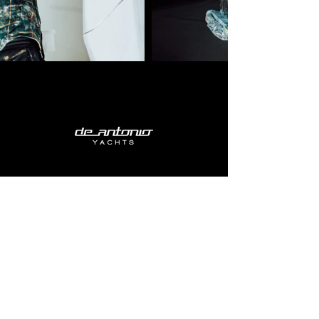
LA GAMMA
E23
D29
D32
D36
D42
D50 Open