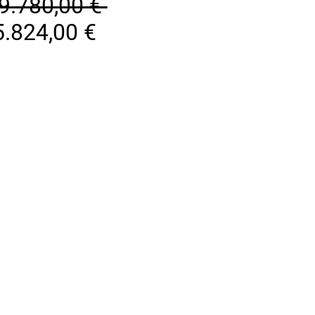
Standardpreis
9.780,00 € 
Sale-
.824,00 €
Preis