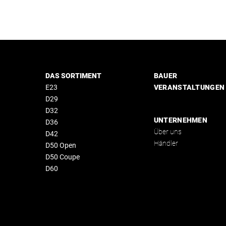
 Blue 40 kWh Batterie
h
ulegen
n mit Foliensystem
40 m
erbezüge Morbern Sundance® HERM
 Allante® Grey-Polsterung
DAS SORTIMENT
BAUER
): 1.450 kg
E23
VERANSTALTUNGEN
D29
D32
mast
UNTERNEHMEN
D36
uminium
Über uns
D42
m Seil
Händler
D50 Open
D50 Coupe
tterieladegerät
D60
 Lautsprecher)
 NSX (9")
aum