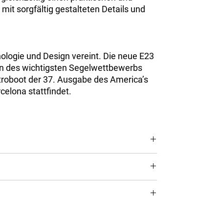
it sorgfältig gestalteten Details und
nologie und Design vereint. Die neue E23
n des wichtigsten Segelwettbewerbs
ktroboot der 37. Ausgabe des America’s
celona stattfindet.
ezogenem PVC-Kern
aser
Aluminium
 Blue 40 kWh Batterie