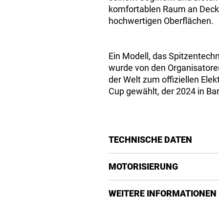
komfortablen Raum an Deck m
hochwertigen Oberflächen.
Ein Modell, das Spitzentech
wurde von den Organisatore
der Welt zum offiziellen Ele
Cup gewählt, der 2024 in Bar
TECHNISCHE DATEN
BAUMATERIAL
MOTORISIERUNG
Konstruktion: GFK mit tiefg
Folie: Hergestellt aus Kohlef
MOTOR
WEITERE INFORMATIONEN
Automatische Trimmfolien: 
Motorenmarke: Torqeedo
ABMESSUNGEN
Motormodell: 50 kW mit Deep
STANDARDAUSRÜSTUNG
Gesamtlänge: 7,20 m