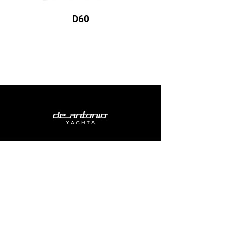
D60
DAS SORTIMENT
E23
D29
D32
D36