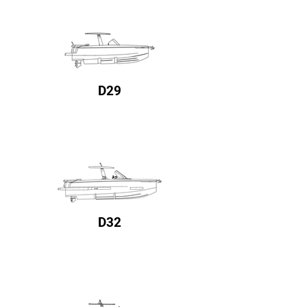
D29
D32