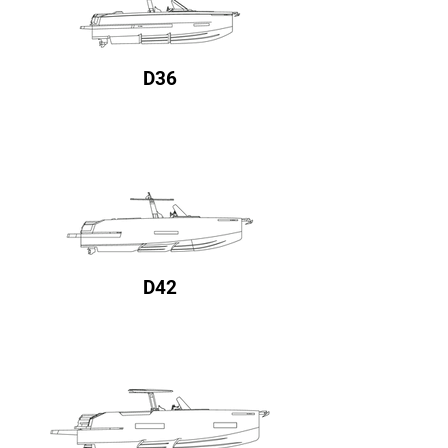
D36
D42