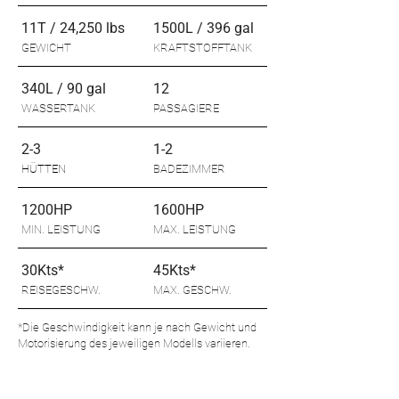
11T / 24,250 lbs
1500L / 396 gal
GEWICHT
KRAFTSTOFFTANK
340L / 90 gal
12
WASSERTANK
PASSAGIERE
2-3
1-2
HÜTTEN
BADEZIMMER
1200HP
1600HP
MIN. LEISTUNG
MAX. LEISTUNG
30Kts*
45Kts*
REISEGESCHW.
MAX. GESCHW.
*Die Geschwindigkeit kann je nach Gewicht und
Motorisierung des jeweiligen Modells variieren.