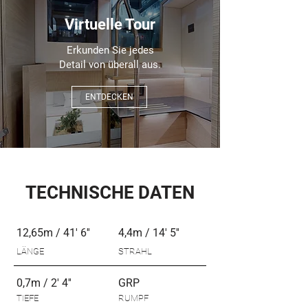
Virtuelle Tour
Erkunden Sie jedes
Detail von überall aus.
ENTDECKEN
TECHNISCHE DATEN
12,65m / 41' 6''
4,4m / 14' 5''
LÄNGE
STRAHL
0,7m / 2' 4''
GRP
TIEFE
RUMPF