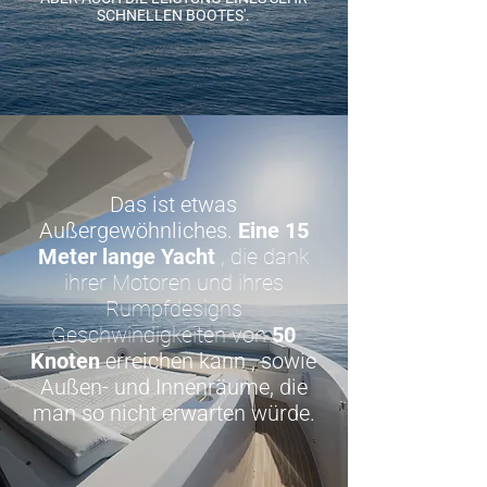
SCHNELLEN BOOTES'.
Das ist etwas
Außergewöhnliches.
Eine 15
Meter lange Yacht
, die dank
ihrer Motoren und ihres
Rumpfdesigns
Geschwindigkeiten von
50
Knoten
erreichen kann
, sowie
Außen- und Innenräume, die
man so nicht erwarten würde.