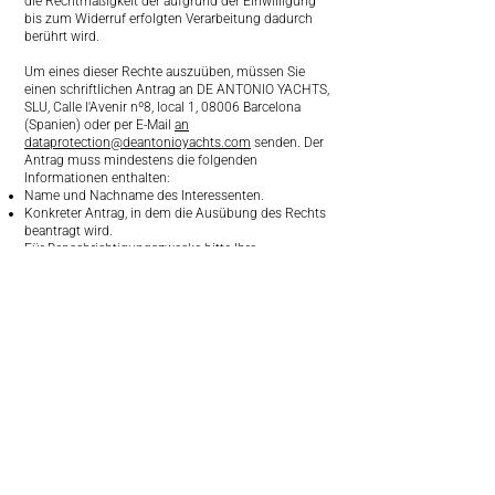
die Rechtmäßigkeit der aufgrund der Einwilligung
bis zum Widerruf erfolgten Verarbeitung dadurch
berührt wird.
Um eines dieser Rechte auszuüben, müssen Sie
einen schriftlichen Antrag an DE ANTONIO YACHTS,
SLU, Calle l'Avenir nº8, local 1, 08006 Barcelona
(Spanien) oder per E-Mail
an
dataprotection@deantonioyachts.com
senden. Der
Antrag muss mindestens die folgenden
Informationen enthalten:
Name und Nachname des Interessenten.
Konkreter Antrag, in dem die Ausübung des Rechts
beantragt wird.
Für Benachrichtigungszwecke bitte Ihre
Wohnadresse oder E-Mail-Adresse angeben.
Datum und Unterschrift des Antragstellers.
Falls Ihre Bewerbung die erforderlichen Kriterien
nicht erfüllt, können wir zusätzliche Informationen
anfordern, um Ihre Identität zu überprüfen oder die
Bewerbung zu vervollständigen.
Wir möchten Sie in jedem Fall daran erinnern, dass
Sie das Recht haben, eine Beschwerde bei der
zuständigen Datenschutzbehörde einzureichen.