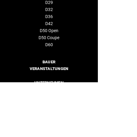
D29
D32
D36
D42
D50 Open
D50 Coupe
D60
BAUER
VERANSTALTUNGEN
UNTERNEHMEN
Über uns
Händler
KONTAKTIEREN SIE UNS
info@deantonioyachts.com
+34 93 467 60 36