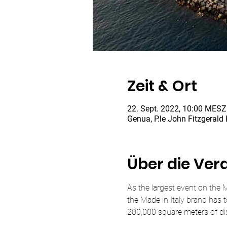
Zeit & Ort
22. Sept. 2022, 10:00 MESZ
Genua, P.le John Fitzgerald
Über die Ver
As the largest event on the
the Made in Italy brand has t
200,000 square meters of disp