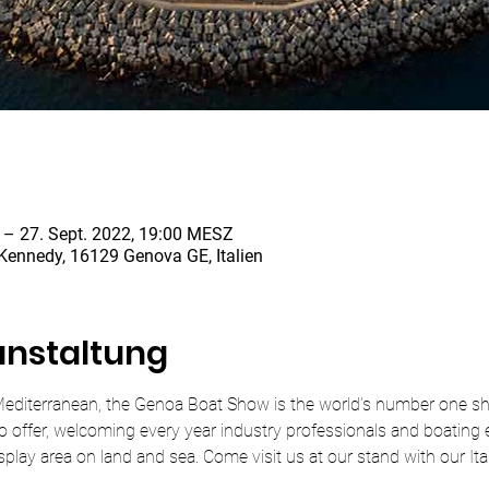
 – 27. Sept. 2022, 19:00 MESZ
 Kennedy, 16129 Genova GE, Italien
anstaltung
 Mediterranean, the Genoa Boat Show is the world’s number one sh
o offer, welcoming every year industry professionals and boating e
lay area on land and sea. Come visit us at our stand with our Itali