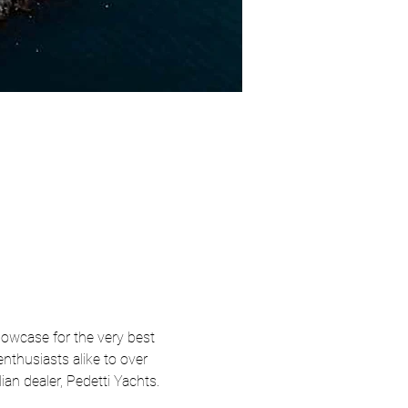
owcase for the very best 
nthusiasts alike to over 
an dealer, Pedetti Yachts. 