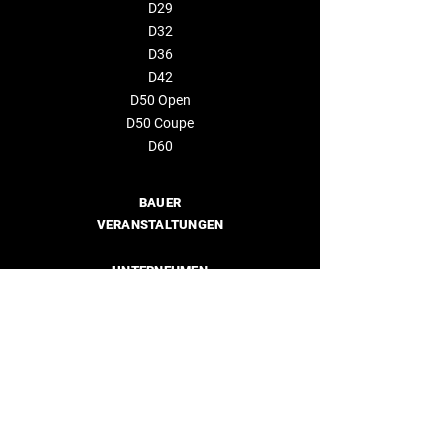
D29
D32
D36
D42
D50 Open
D50 Coupe
D60
BAUER
VERANSTALTUNGEN
UNTERNEHMEN
Über uns
Händler
KONTAKTIEREN SIE UNS
info@deantonioyachts.com
+34 93 467 60 36