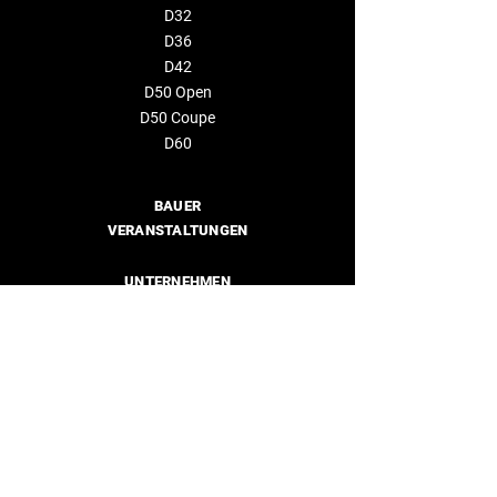
D32
D36
D42
D50 Open
D50 Coupe
D60
BAUER
VERANSTALTUNGEN
UNTERNEHMEN
Über uns
Händler
KONTAKTIEREN SIE UNS
info@deantonioyachts.com
+34 93 467 60 36