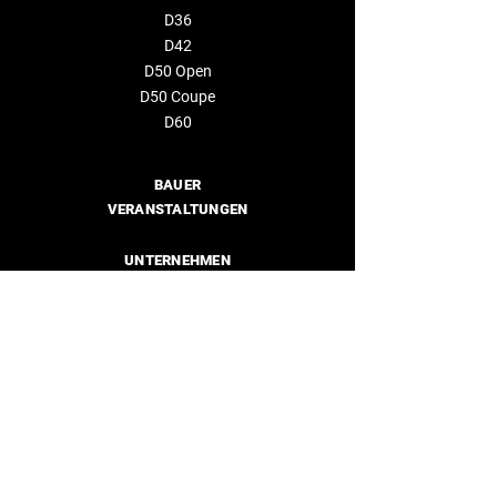
D36
D42
D50 Open
D50 Coupe
D60
BAUER
VERANSTALTUNGEN
UNTERNEHMEN
Über uns
Händler
KONTAKTIEREN SIE UNS
info@deantonioyachts.com
+34 93 467 60 36
KONTAKTFORMULAR