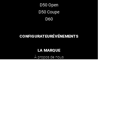
D50 Open
D50
Coupe
D60
CONFIGURATEUR
ÉVÉNEMENTS
LA MARQUE
À propos de nous
Distributeurs
CONTACTEZ-NOUS
info@deantonioyachts.com
+34 93 467 60 36
FORMULAIRE DE CONTACT