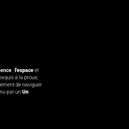
llence
,
l'espace
et
exquis à la proue,
lement de naviguer
enu par un
Un