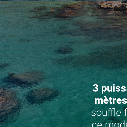
3 puiss
mètres
souffle 
ce modè