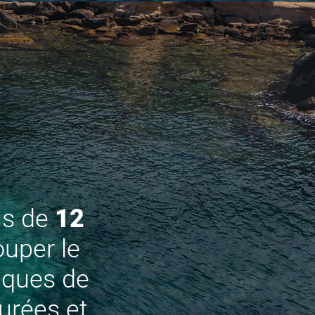
us de
12
uper le
tiques de
urées et