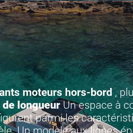
ants moteurs hors-bord
, pl
 de longueur
Un espace à co
figurent parmi les caractéris
le. Un modèle aux lignes ép