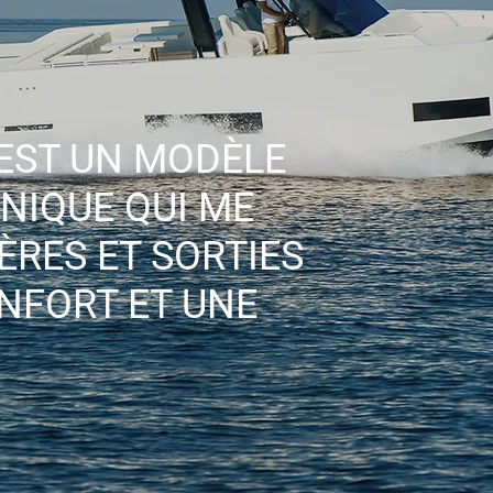
 EST UN MODÈLE
UNIQUE QUI ME
ÈRES ET SORTIES
NFORT ET UNE