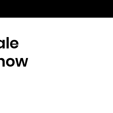
ale
Show