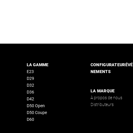
LA GAMME
CONFIGURATEUR
ÉVÉ
E23
NEMENTS
D29
D32
LA MARQUE
D36
À propos de nous
D42
Distributeurs
D50 Open
D50
Coupe
D60