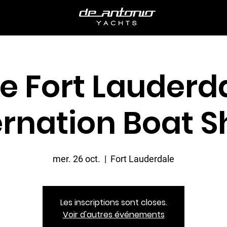
e Fort Lauderd
ernation Boat 
mer. 26 oct.
  |  
Fort Lauderdale
Les inscriptions sont closes.
Voir d'autres événements