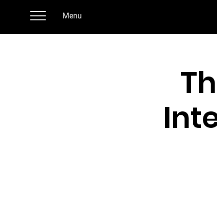
Menu
Th
Int