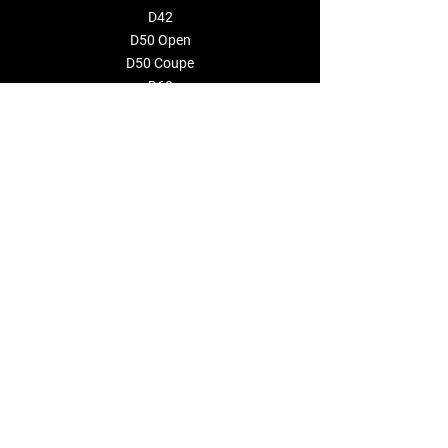
D42
D50 Open
D50
Coupe
D60
CONFIGURATEUR
ÉVÉNEMENTS
LA MARQUE
À propos de nous
Distributeurs
CONTACTEZ-NOUS
info@deantonioyachts.com
+34 93 467 60 36
FORMULAIRE DE CONTACT