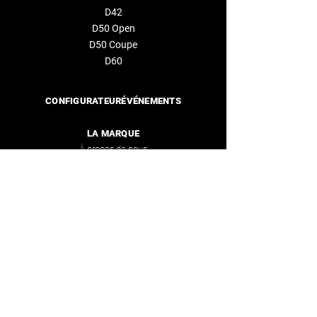
D42
D50 Open
D50
Coupe
D60
CONFIGURATEUR
ÉVÉNEMENTS
LA MARQUE
À propos de nous
Distributeurs
CONTACTEZ-NOUS
info@deantonioyachts.com
+34 93 467 60 36
FORMULAIRE DE CONTACT