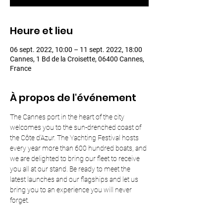
Heure et lieu
06 sept. 2022, 10:00 – 11 sept. 2022, 18:00
Cannes, 1 Bd de la Croisette, 06400 Cannes,
France
À propos de l'événement
The Cannes port in the heart of the city 
welcomes you to the sun-drenched coast of 
the Côte d’Azur. The Yachting Festival hosts 
every year more than 600 hundred boats, and 
we are delighted to bring our fleet to receive 
you all at our stand. Be ready to meet the 
latest launches and our flagships and let us 
bring you to an experience you will never 
forget. 