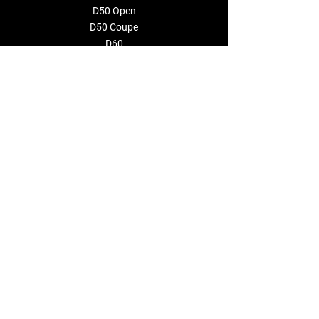
D50 Open
D50
Coupe
D60
CONFIGURATEUR
ÉVÉNEMENTS
LA MARQUE
À propos de nous
Distributeurs
CONTACTEZ-NOUS
info@deantonioyachts.com
+34 93 467 60 36
FORMULAIRE DE CONTACT