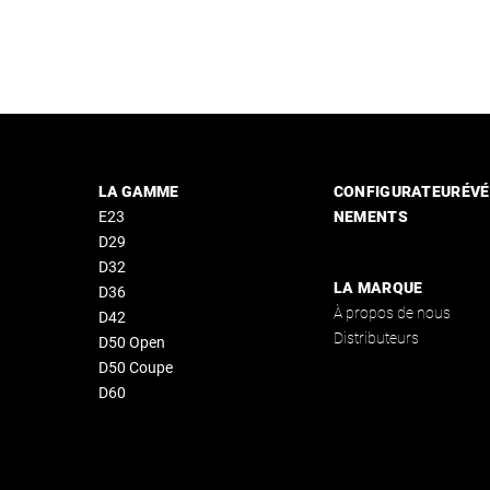
LA GAMME
CONFIGURATEUR
ÉVÉ
E23
NEMENTS
D29
D32
LA MARQUE
D36
À propos de nous
D42
Distributeurs
D50 Open
D50
Coupe
D60