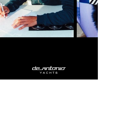
LA GAMME
E23
D29
D32
D36
D42