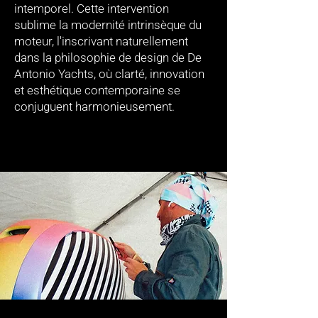
intemporel. Cette intervention
sublime la modernité intrinsèque du
moteur, l'inscrivant naturellement
dans la philosophie de design de De
Antonio Yachts, où clarté, innovation
et esthétique contemporaine se
conjuguent harmonieusement.