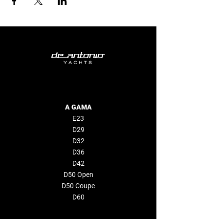
A GAMA
E23
D29
D32
D36
D42
D50 Open
D50 Coupe
D60