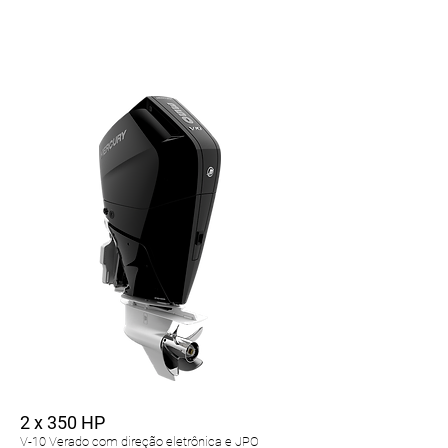
2 x 350 HP
V-10 Verado com direção eletrônica e JPO