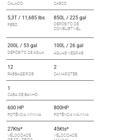
CALADO
CASCO
5,3T / 11,685 lbs
850L / 225 gal
DEPÓSITO DE
PESO
COMBUSTÍVEL
200L / 53 gal
100L / 26 gal
DEPÓSITO DE ÁGUA
ÁGUAS NEGRAS
12
2
PASSAGEIROS
CAMAROTES
1
CASA DE BANHO
600 HP
800HP
POTÊNCIA MÍNIMA
POTÊNCIA MÁXIMA
27Kts*
45Kts*
VELOCIDADE
VELOCIDADE
DE CRUZEIRO
MÁXIMA