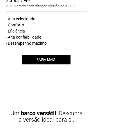
2 x 400 HP
V-10 Verado com direção eletrônica e JPO
- Alta velocidade
- Conforto
- Eficiência
- Alta confiabilidade
- Desempenho máximo
SAIBA MAIS
.
Um
barco versátil
Descubra
a versão ideal para si.