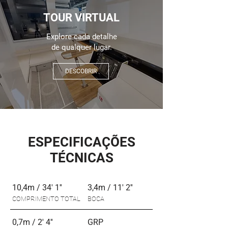
TOUR VIRTUAL
Explore cada detalhe
de qualquer lugar.
DESCOBRIR
ESPECIFICAÇÕES
TÉCNICAS
10,4m / 34' 1''
3,4m / 11' 2''
COMPRIMENTO TOTAL
BOCA
0,7m / 2' 4''
GRP