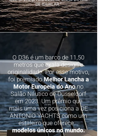
DE IGUALAR."
O D36 é um barco de 11,50
metros que exala design e
originalidade. Por esse motivo,
foi premiado
Melhor Lancha a
Motor Europeia do Ano
no
Salão Náutico de Düsseldorf
em 2023. Um prêmio que
mais uma vez posiciona a DE
ANTONIO YACHTS como um
estaleiro que oferece...
modelos únicos no mundo.